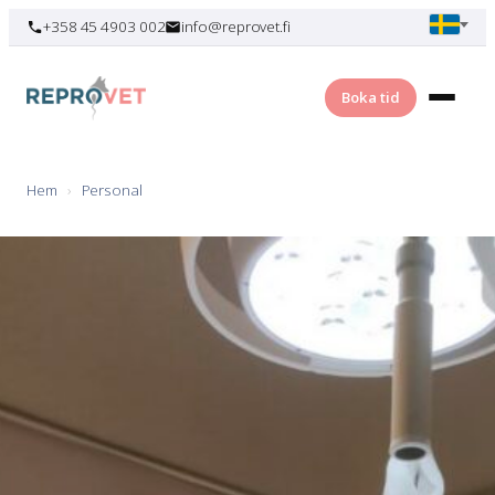
Skip
+358 45 4903 002
info@reprovet.fi
to
content
Boka tid
Hem
›
Personal