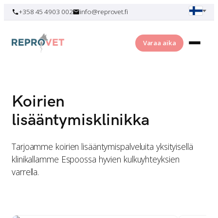
Skip
+358 45 4903 002
info@reprovet.fi
to
content
Varaa aika
Koirien
lisääntymisklinikka
Tarjoamme koirien lisääntymispalveluita yksityisellä
klinikallamme Espoossa hyvien kulkuyhteyksien
varrella.