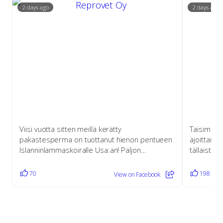
Viimeisimmät päivitykset
2 days ago
2 days ago
Viisi vuotta sitten meillä kerätty
Taisimme l
pakastesperma on tuottanut hienon pentueen
ajoittain 
Islanninlammaskoiralle Usa:an! Paljon…
tällaista 
70
198
View on Facebook