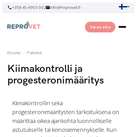
Skip
+358 45 4903 002
info@reprovet.fi
to
content
Varaa aika
Etusivu
›
Palvelut
Kiimakontrolli ja
progesteronimääritys
Kiimakontrollin sekä
progesteronimääritysten tarkoituksena on
määrittää oikea ajankohta luonnolliselle
astutukselle tai keinosiemennykselle. Kun