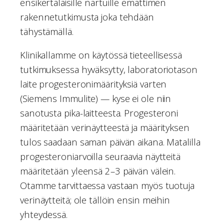
ensikertalaisille nartuille emättimen
rakennetutkimusta joka tehdään
tähystämällä.
Klinikallamme on käytössä tieteellisessä
tutkimuksessa hyväksytty, laboratoriotason
laite progesteronimäärityksiä varten
(Siemens Immulite) — kyse ei ole niin
sanotusta pika-laitteesta. Progesteroni
määritetään verinäytteestä ja määrityksen
tulos saadaan saman päivän aikana. Matalilla
progesteroniarvoilla seuraavia näytteitä
määritetään yleensä 2–3 päivän välein.
Otamme tarvittaessa vastaan myös tuotuja
verinäytteitä; ole tällöin ensin meihin
yhteydessä.