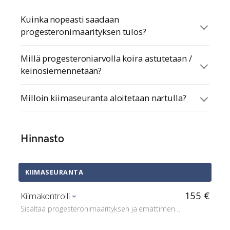
Kuinka nopeasti saadaan
progesteronimäärityksen tulos?
Millä progesteroniarvolla koira astutetaan /
keinosiemennetään?
Milloin kiimaseuranta aloitetaan nartulla?
Hinnasto
KIIMASEURANTA
155 €
Kiimakontrolli
Sisältää progesteronimäärityksen ja emättimen
sytologisen näytteen (papa)