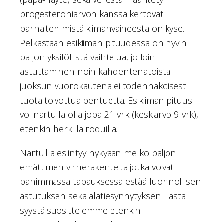
progesteroniarvon kanssa kertovat
parhaiten mistä kiimanvaiheesta on kyse.
Pelkästään esikiiman pituudessa on hyvin
paljon yksilöllistä vaihtelua, jolloin
astuttaminen noin kahdentenatoista
juoksun vuorokautena ei todennäköisesti
tuota toivottua pentuetta. Esikiiman pituus
voi nartulla olla jopa 21 vrk (keskiarvo 9 vrk),
etenkin herkillä roduilla.
Nartuilla esiintyy nykyään melko paljon
emättimen virherakenteita jotka voivat
pahimmassa tapauksessa estää luonnollisen
astutuksen sekä alatiesynnytyksen. Tästä
syystä suosittelemme etenkin