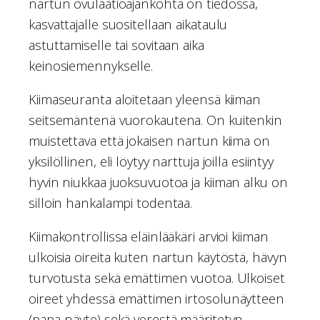
nartun ovulaatioajankohta on tiedossa,
kasvattajalle suositellaan aikataulu
astuttamiselle tai sovitaan aika
keinosiemennykselle.
Kiimaseuranta aloitetaan yleensä kiiman
seitsemäntenä vuorokautena. On kuitenkin
muistettava että jokaisen nartun kiima on
yksilöllinen, eli löytyy narttuja joilla esiintyy
hyvin niukkaa juoksuvuotoa ja kiiman alku on
silloin hankalampi todentaa.
Kiimakontrollissa eläinlääkäri arvioi kiiman
ulkoisia oireita kuten nartun käytöstä, hävyn
turvotusta sekä emättimen vuotoa. Ulkoiset
oireet yhdessä emättimen irtosolunäytteen
(papa-näyte) sekä verestä määritetyn