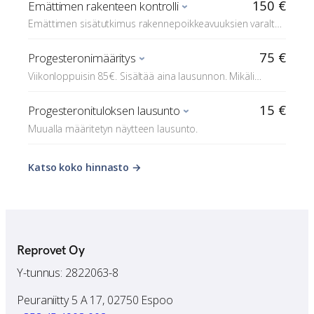
150 €
Emättimen rakenteen kontrolli
Emättimen sisätutkimus rakennepoikkeavuuksien varalta
tähystäen
75 €
Progesteronimääritys
Viikonloppuisin 85€. Sisältää aina lausunnon. Mikäli
keinosiemennykseen tulevalla asiakkaalla ei ole
mahdollisuutta (esim. etäisyyden takia) määrittää
15 €
Progesteronituloksen lausunto
progesteronia Reprovetissä, veloitamme muualla
Muualla määritetyn näytteen lausunto.
määritettyjen progesteroninäytteiden lausunnoista
keinosiemennyksen yhteydessä.
Katso koko hinnasto →
Reprovet Oy
Y-tunnus: 2822063-8
Peuraniitty 5 A 17, 02750 Espoo