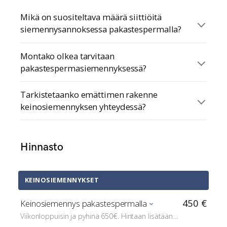
Mikä on suositeltava määrä siittiöitä
siemennysannoksessa pakastespermalla?
Montako olkea tarvitaan
pakastespermasiemennyksessä?
Tarkistetaanko emättimen rakenne
keinosiemennyksen yhteydessä?
Hinnasto
KEINOSIEMENNYKSET
450 €
Keinosiemennys pakastespermalla
Viikonloppuisin ja pyhinä 650€. Hintaan lisätään
mahdolliset eläinlääkärin kiimaseurantaan liittyvät