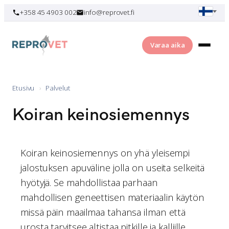
Skip
+358 45 4903 002
info@reprovet.fi
to
content
Varaa aika
Etusivu
›
Palvelut
Koiran keinosiemennys
Koiran keinosiemennys on yhä yleisempi
jalostuksen apuväline jolla on useita selkeitä
hyötyjä. Se mahdollistaa parhaan
mahdollisen geneettisen materiaalin käytön
missä päin maailmaa tahansa ilman että
urosta tarvitsee altistaa pitkille ja kalliille