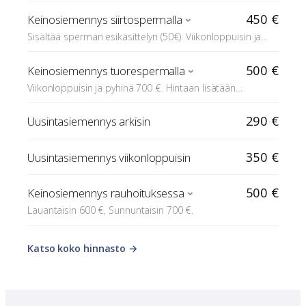
lausunnot (muualla määritetyn progesteronin lausunto 15
450 €
Keinosiemennys siirtospermalla
€ / kpl). Rauhoituksessa +200€. Laimennusneste 30€
Sisältää sperman esikäsittelyn (50€). Viikonloppuisin ja
mikäli sitä ei ole siemennysannoksessa.
pyhinä 650€. Hintaan lisätään mahdolliset eläinlääkärin
kiimaseurantaan liittyvät lausunnot (muualla määritetyn
500 €
Keinosiemennys tuorespermalla
progesteronin lausunto 15 € / kpl). Rauhoituksessa
Viikonloppuisin ja pyhinä 700 €. Hintaan lisätään
+200€.
mahdolliset eläinlääkärin kiimaseurantaan liittyvät
lausunnot (muualla määritetyn progesteronin lausunto 15
290 €
Uusintasiemennys arkisin
€ / kpl). Rauhoituksessa +200€.
350 €
Uusintasiemennys viikonloppuisin
500 €
Keinosiemennys rauhoituksessa
Lauantaisin 600 €, Sunnuntaisin 700 €.
Katso koko hinnasto →