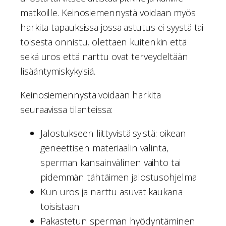
matkoille. Keinosiemennystä voidaan myös
harkita tapauksissa jossa astutus ei syystä tai
toisesta onnistu, olettaen kuitenkin että
sekä uros että narttu ovat terveydeltään
lisääntymiskykyisiä.
Keinosiemennystä voidaan harkita
seuraavissa tilanteissa:
Jalostukseen liittyvistä syistä: oikean
geneettisen materiaalin valinta,
sperman kansainvälinen vaihto tai
pidemmän tähtäimen jalostusohjelma
Kun uros ja narttu asuvat kaukana
toisistaan
Pakastetun sperman hyödyntäminen