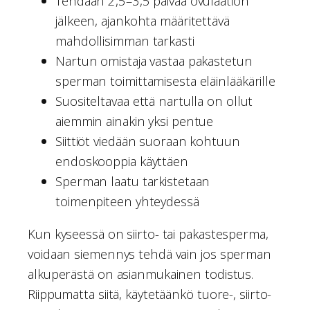
Tehdään 2,5–3,5 päivää ovulaation
jälkeen, ajankohta määritettävä
mahdollisimman tarkasti
Nartun omistaja vastaa pakastetun
sperman toimittamisesta eläinlääkärille
Suositeltavaa että nartulla on ollut
aiemmin ainakin yksi pentue
Siittiöt viedään suoraan kohtuun
endoskooppia käyttäen
Sperman laatu tarkistetaan
toimenpiteen yhteydessä
Kun kyseessä on siirto- tai pakastesperma,
voidaan siemennys tehdä vain jos sperman
alkuperästä on asianmukainen todistus.
Riippumatta siitä, käytetäänkö tuore-, siirto-