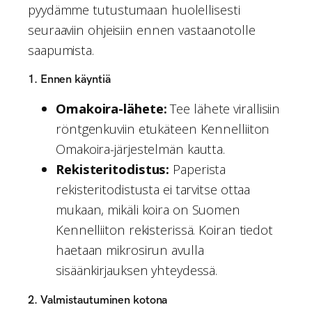
pyydämme tutustumaan huolellisesti
seuraaviin ohjeisiin ennen vastaanotolle
saapumista.
1. Ennen käyntiä
Omakoira-lähete:
Tee lähete virallisiin
röntgenkuviin etukäteen Kennelliiton
Omakoira-järjestelmän kautta.
Rekisteritodistus:
Paperista
rekisteritodistusta ei tarvitse ottaa
mukaan, mikäli koira on Suomen
Kennelliiton rekisterissä. Koiran tiedot
haetaan mikrosirun avulla
sisäänkirjauksen yhteydessä.
2. Valmistautuminen kotona