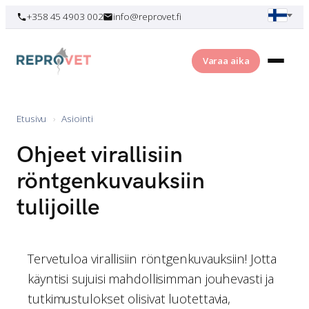
Skip
+358 45 4903 002
info@reprovet.fi
to
content
Varaa aika
Etusivu
›
Asiointi
Ohjeet virallisiin
röntgenkuvauksiin
tulijoille
Tervetuloa virallisiin röntgenkuvauksiin! Jotta
käyntisi sujuisi mahdollisimman jouhevasti ja
tutkimustulokset olisivat luotettavia,