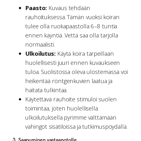
Paasto:
Kuvaus tehdään
rauhoituksessa. Tämän vuoksi koiran
tulee olla ruokapaastolla 6–8 tuntia
ennen käyntiä. Vettä saa olla tarjolla
normaalisti.
Ulkoilutus:
Käytä koira tarpeillaan
huolellisesti juuri ennen kuvaukseen
tuloa. Suolistossa oleva ulostemassa voi
heikentää röntgenkuvien laatua ja
haitata tulkintaa.
Käytettävä rauhoite stimuloi suolen
toimintaa, joten huolellisella
ulkoilutuksella pyrimme välttämään
vahingot sisätiloissa ja tutkimuspöydällä.
3. Saapuminen vastaanotolle